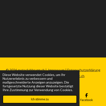
© 2026 motoclubbrugg.ch |
Impressum
|
Datenschutzerklärung
Diese Website verwendet Cookies, um Ihr
|
Sitemap
|
Made by nefweb-werkstatt.ch
Nutzererlebnis zu verbessern und
maßgeschneiderte Anzeigen anzuzeigen. Die
fortgesetzte Nutzung dieser Website bestätigt
Ihre Zustimmung zur Verwendung von Cookies.
Ich stimme zu
E-Mail
Karte
Facebook