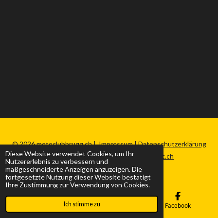
© 2026 motoclubbrugg.ch |
Impressum
|
Datenschutzerklärung
Diese Website verwendet Cookies, um Ihr
|
Sitemap
|
Made by nefweb-werkstatt.ch
Nutzererlebnis zu verbessern und
maßgeschneiderte Anzeigen anzuzeigen. Die
fortgesetzte Nutzung dieser Website bestätigt
Ihre Zustimmung zur Verwendung von Cookies.
Ich stimme zu
E-Mail
Karte
Facebook