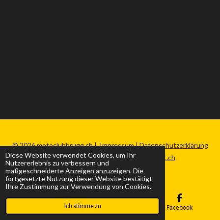
© 2026 motoclubbrugg.ch |
Impressum
|
Datenschutzerklärung
Diese Website verwendet Cookies, um Ihr
|
Sitemap
|
Made by nefweb-werkstatt.ch
Nutzererlebnis zu verbessern und
maßgeschneiderte Anzeigen anzuzeigen. Die
fortgesetzte Nutzung dieser Website bestätigt
Ihre Zustimmung zur Verwendung von Cookies.
Ich stimme zu
E-Mail
Karte
Facebook